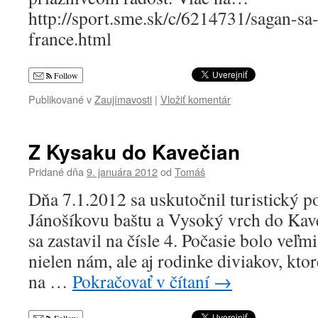
http://sport.sme.sk/c/6214731/sagan-sa-
france.html
Follow
Publikované v
Zaujímavosti
|
Vložiť komentár
Z Kysaku do Kavečian
Pridané dňa
9. januára 2012
od
Tomáš
Dňa 7.1.2012 sa uskutočnil turistický 
Jánošíkovu baštu a Vysoký vrch do Kave
sa zastavil na čísle 4. Počasie bolo veľm
nielen nám, ale aj rodinke diviakov, ktor
na …
Pokračovať v čítaní
→