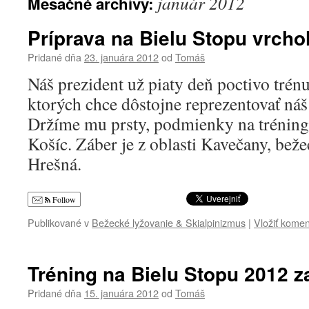
január 2012
Mesačné archívy:
Príprava na Bielu Stopu vrchol
Pridané dňa
23. januára 2012
od
Tomáš
Náš prezident už piaty deň poctivo trénu
ktorých chce dôstojne reprezentovať náš
Držíme mu prsty, podmienky na tréning s
Košíc. Záber je z oblasti Kavečany, bež
Hrešná.
Follow
Publikované v
Bežecké lyžovanie & Skialpinizmus
|
Vložiť komen
Tréning na Bielu Stopu 2012 z
Pridané dňa
15. januára 2012
od
Tomáš