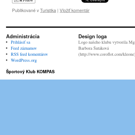
Follow
Publikované v
Turistika
|
Vložiť komentár
Administrácia
Design loga
Prihlásiť sa
Logo našeho klubu vytvorila Mgr
Feed záznamov
Barbora Šutáková
RSS feed komentárov
(http://www.coroflot.com/kleone
WordPress.org
Športový Klub KOMPAS