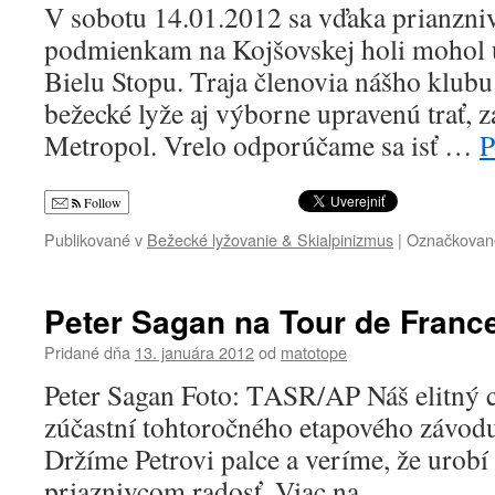
V sobotu 14.01.2012 sa vďaka prianz
podmienkam na Kojšovskej holi mohol u
Bielu Stopu. Traja členovia nášho klubu 
bežecké lyže aj výborne upravenú trať,
Metropol. Vrelo odporúčame sa isť …
P
Follow
Publikované v
Bežecké lyžovanie & Skialpinizmus
|
Označkovan
Peter Sagan na Tour de Franc
Pridané dňa
13. januára 2012
od
matotope
Peter Sagan Foto: TASR/AP Náš elitný c
zúčastní tohtoročného etapového závodu
Držíme Petrovi palce a veríme, že urob
priaznivcom radosť. Viac na…