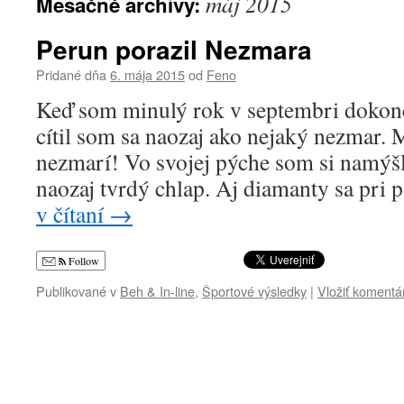
máj 2015
Mesačné archívy:
Perun porazil Nezmara
Pridané dňa
6. mája 2015
od
Feno
Keď som minulý rok v septembri dokon
cítil som sa naozaj ako nejaký nezmar. 
nezmarí! Vo svojej pýche som si namýšľ
naozaj tvrdý chlap. Aj diamanty sa pri
v čítaní
→
Follow
Publikované v
Beh & In-line
,
Športové výsledky
|
Vložiť komentá