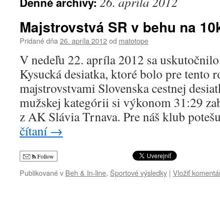
26. apríla 2012
Denné archívy:
Majstrovstvá SR v behu na 10
Pridané dňa
26. apríla 2012
od
matotope
V nedeľu 22. apríla 2012 sa uskutočnilo
Kysucká desiatka, ktoré bolo pre tento 
majstrovstvami Slovenska cestnej desiat
mužskej kategórii si výkonom 31:29 za
z AK Slávia Trnava. Pre náš klub pote
čítaní
→
Follow
Publikované v
Beh & In-line
,
Športové výsledky
|
Vložiť komentá