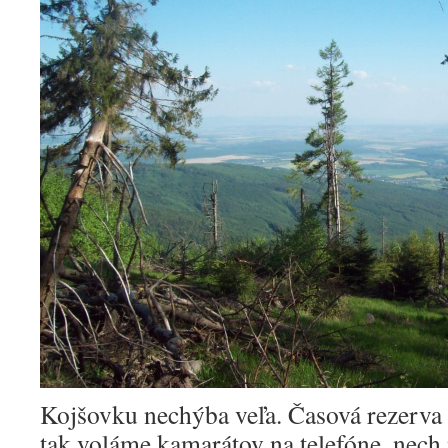
Kojšovku nechýba veľa. Časová rezerva 
tak voláme kamarátov na telefóne, nech