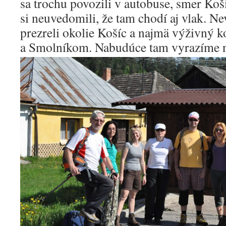
sa trochu povozili v autobuse, smer Ko
si neuvedomili, že tam chodí aj vlak. Ne
prezreli okolie Košíc a najmä výživný
a Smolníkom. Nabudúce tam vyrazíme n