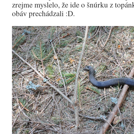
zrejme myslelo, že ide o šnúrku z topán
obáv prechádzali :D.