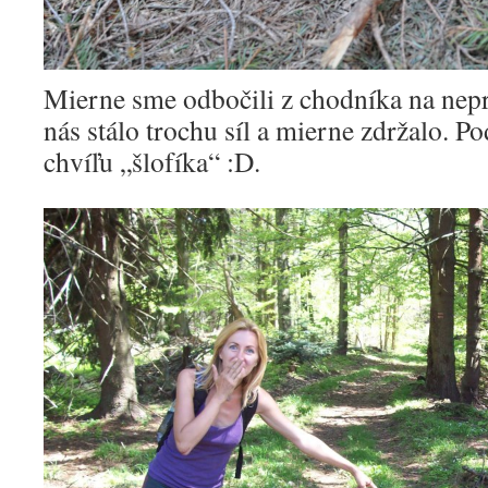
Mierne sme odbočili z chodníka na nep
nás stálo trochu síl a mierne zdržalo. Po
chvíľu „šlofíka“ :D.