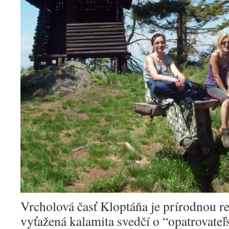
Vrcholová časť Kloptáňa je prírodnou r
vyťažená kalamita svedčí o “opatrovateľs