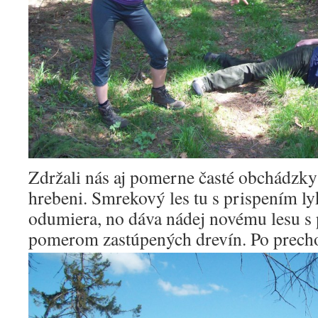
Zdržali nás aj pomerne časté obchádzk
hrebeni. Smrekový les tu s prispením l
odumiera, no dáva nádej novému lesu s
pomerom zastúpených drevín.
Po prech