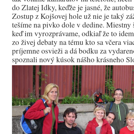
do Zlatej Idky, keďže je jasné, že autob
Zostup z Kojšovej hole už nie je taký záž
tešíme na pivko dole v dedine. Miestny 
keď im vyrozprávame, odkiaľ že to idem
zo živej debaty na tému kto sa včera viac
príjemne osvieži a dá bodku za vydaren
spoznali nový kúsok nášho krásneho Sl