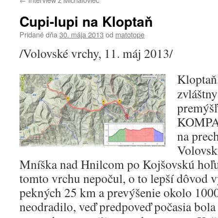
Cupi-lupi na Kloptaň
Pridané dňa
30. mája 2013
od
matotope
/Volovské vrchy, 11. máj 2013/
Kloptaň,
zvláštny
premýšľa
KOMPAS,
na prec
Volovsk
Mníška nad Hnilcom po Kojšovskú hoľu.
tomto vrchu nepočul, o to lepší dôvod v
pekných 25 km a prevýšenie okolo 1000 
neodradilo, veď predpoveď počasia bol