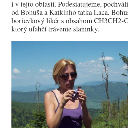
i v tejto oblasti. Podesiatujeme, pochv
od Bohuša a Katkinho tatka Laca. Bohuš
borievkový likér s obsahom CH3CH2-O
ktorý uľahčí trávenie slaninky.