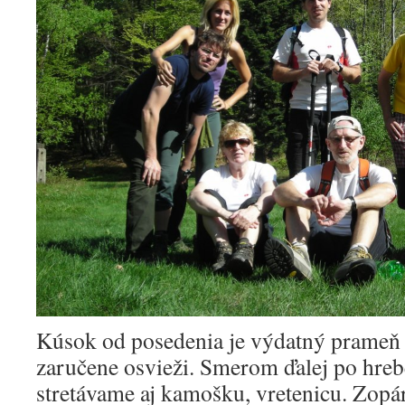
Kúsok od posedenia je výdatný prameň č
zaručene osvieži. Smerom ďalej po hre
stretávame aj kamošku, vretenicu. Zopá