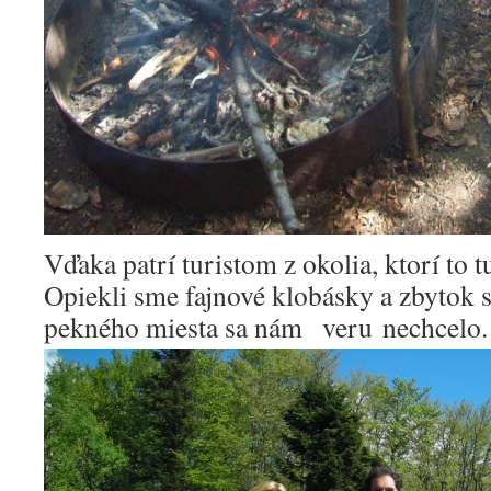
Vďaka patrí turistom z okolia, ktorí to 
Opiekli sme fajnové klobásky a zbytok s
pekného miesta sa nám veru nechcelo.