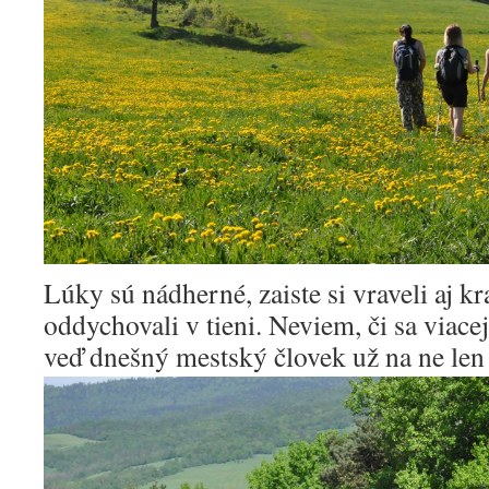
Lúky sú nádherné, zaiste si vraveli aj kr
oddychovali v tieni. Neviem, či sa viacej
veď dnešný mestský človek už na ne len 