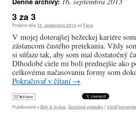
16. septembra 2013
Denné archívy:
3 za 3
Pridané dňa
16. septembra 2013
od
Feno
V mojej doterajšej bežeckej kariére so
zástancom častého pretekania. Vždy som
si súťaze tak, aby som mal dostatočný ča
Dlhodobé ciele mi boli prednejšie ako p
celkovému načasovaniu formy som dok
Pokračovať v čítaní
→
Follow
Publikované v
Beh & In-line
,
Športové výsledky
|
Vložiť komentá