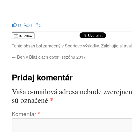
13
1
2
Follow
Tento obsah bol zaradený v
Športové výsledky
. Zálohujte si
trva
←
Beh v Blažiciach otvoril sezónu 2017
Pridaj komentár
Vaša e-mailová adresa nebude zverejnen
*
sú označené
Komentár
*