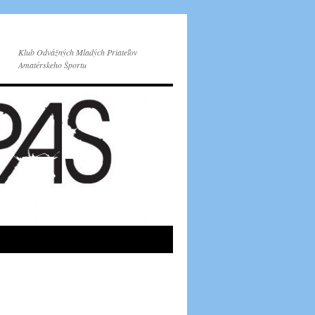
Klub Odvážných Mladých Priateľov
Amatérskeho Športu