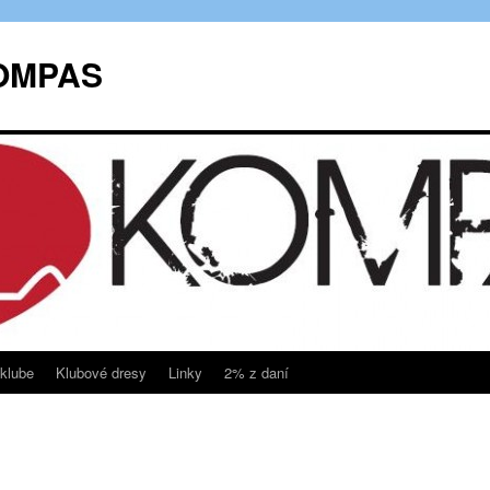
KOMPAS
klube
Klubové dresy
Linky
2% z daní