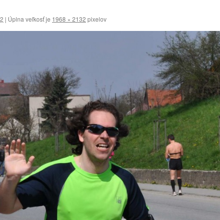
12
|
Úplna veľkosť je
1968 × 2132
pixelov